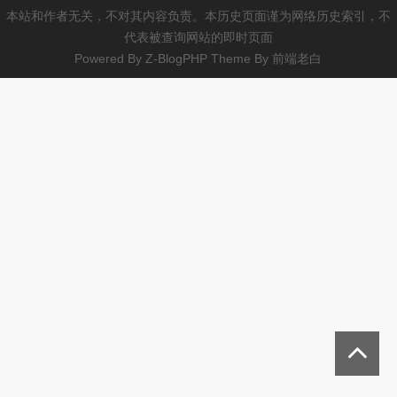
本站和作者无关，不对其内容负责。本历史页面谨为网络历史索引，不
代表被查询网站的即时页面
Powered By
Z-BlogPHP
Theme By
前端老白