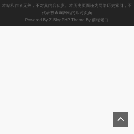
本站和作者无关，不对其内容负责。本历史页面谨为网络历史索引，不
代表被查询网站的即时页面
Powered By
Z-BlogPHP
Theme By
前端老白